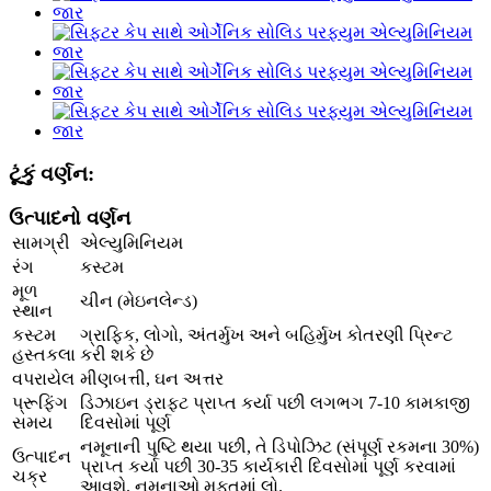
ટૂંકું વર્ણન:
ઉત્પાદનો વર્ણન
સામગ્રી
એલ્યુમિનિયમ
રંગ
કસ્ટમ
મૂળ
ચીન (મેઇનલેન્ડ)
સ્થાન
કસ્ટમ
ગ્રાફિક, લોગો, અંતર્મુખ અને બહિર્મુખ કોતરણી પ્રિન્ટ
હસ્તકલા
કરી શકે છે
વપરાયેલ
મીણબત્તી, ઘન અત્તર
પ્રૂફિંગ
ડિઝાઇન ડ્રાફ્ટ પ્રાપ્ત કર્યા પછી લગભગ 7-10 કામકાજી
સમય
દિવસોમાં પૂર્ણ
નમૂનાની પુષ્ટિ થયા પછી, તે ડિપોઝિટ (સંપૂર્ણ રકમના 30%)
ઉત્પાદન
પ્રાપ્ત કર્યા પછી 30-35 કાર્યકારી દિવસોમાં પૂર્ણ કરવામાં
ચક્ર
આવશે. નમૂનાઓ મફતમાં લો.