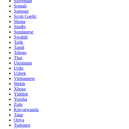
Slovenian
Somali
Samoan
Scots Gaelic
Shona
Sindhi
Sundanese
Swahili
Tajik
Tamil
Telugu
Thai
Ukrainian
Urdu
Uzbek
Vietnamese
Welsh
Xhosa
Yiddish
Yoruba
Zulu
Kinyarwanda
Tatar
Oriya
Turkmen