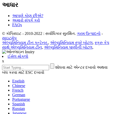
આધાર
આપણે કોણ છીએ?
અમારો સંપર્ક કરો
FAQs
© કૉપિરાઇટ - 2010-2022 : સર્વાધિકાર સુરક્ષિત.
ગરમ ઉત્પાદનો
-
સાઇટમેપ
એલ્યુમિનિયમ ટીન કન્ટેનર.
,
એલ્યુમિનિયમ સ્પ્રે બોટલ
,
સ્ક્રુ કેપ
સાથે એલ્યુમિનિયમ ટીન
,
એલ્યુમિનિયમ પાણીની બોટલ
,
ઈમેલ મોકલો
x
શોધવા માટે એન્ટર દબાવો અથવા
બંધ કરવા માટે ESC દબાવો
English
Chinese
French
German
Portuguese
Spanish
Russian
Japanese