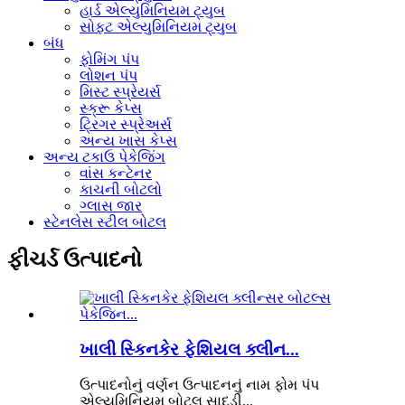
હાર્ડ એલ્યુમિનિયમ ટ્યુબ
સોફ્ટ એલ્યુમિનિયમ ટ્યુબ
બંધ
ફોમિંગ પંપ
લોશન પંપ
મિસ્ટ સ્પ્રેયર્સ
સ્ક્રૂ કેપ્સ
ટ્રિગર સ્પ્રેઅર્સ
અન્ય ખાસ કેપ્સ
અન્ય ટકાઉ પેકેજિંગ
વાંસ કન્ટેનર
કાચની બોટલો
ગ્લાસ જાર
સ્ટેનલેસ સ્ટીલ બોટલ
ફીચર્ડ ઉત્પાદનો
ખાલી સ્કિનકેર ફેશિયલ ક્લીન...
ઉત્પાદનોનું વર્ણન ઉત્પાદનનું નામ ફોમ પંપ
એલ્યુમિનિયમ બોટલ સાદડી...