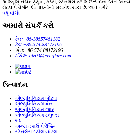
એલ્યુમિનિયમ ટ્યુબ, કેપ્સ, સ્ટેનલેસ સ્ટીલ ઉત્પાદનો અને અન્ય
મેટલ પેકેજિંગ ઉત્પાદનોનો સમાવેશ થાય છે. અને વગેરે
વધુ વાંચો
અમારો સંપર્ક કરો
ટેલ:
+86-18657461182
ટેલ:
+86-574-88172196
સેલ:
+86-574-88172196
ઈમેલ:
sale03@everflare.com
ઉત્પાદન
એલ્યુમિનિયમ બોટલ
એલ્યુમિનિયમ કેન
એલ્યુમિનિયમ જાર
એલ્યુમિનિયમ ટ્યુબ્સ
બંધ
અન્ય ટકાઉ પેકેજિંગ
સ્ટેનલેસ સ્ટીલ બોટલ