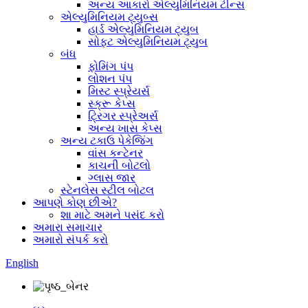
અન્ય આકારો એલ્યુમિનિયમ ટીન્સ
એલ્યુમિનિયમ ટ્યુબ્સ
હાર્ડ એલ્યુમિનિયમ ટ્યુબ
સોફ્ટ એલ્યુમિનિયમ ટ્યુબ
બંધ
ફોમિંગ પંપ
લોશન પંપ
મિસ્ટ સ્પ્રેયર્સ
સ્ક્રૂ કેપ્સ
ટ્રિગર સ્પ્રેઅર્સ
અન્ય ખાસ કેપ્સ
અન્ય ટકાઉ પેકેજિંગ
વાંસ કન્ટેનર
કાચની બોટલો
ગ્લાસ જાર
સ્ટેનલેસ સ્ટીલ બોટલ
આપણે કોણ છીએ?
શા માટે અમને પસંદ કરો
અમારા સમાચાર
અમારો સંપર્ક કરો
English