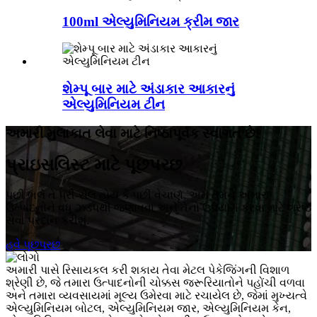
100ml એલ્યુમિનિયમ ક્રીમ જાર
શેમ્પૂ બાર માટે અંડાકાર આકારનું
એલ્યુમિનિયમ ટીન
અમારી મુલાકાત લેવા માટે નિષ્ઠાપૂર્વક સ્વાગત છે!
પ્રાઇસલિસ્ટ માટે પૂછપરછ
પછી ભલે તે પ્રી-સેલ હોય કે પછી વેચાણ, અમે તમને અમારા
ઉત્પાદનોને વધુ ઝડપથી જણાવવા અને તેનો ઉપયોગ કરવા માટે શ્રેષ્ઠ
સેવા પ્રદાન કરીશું.
હવે પૂછપરછ
અમારી પાસે રિસાયકલ કરી શકાય તેવા મેટલ પેકેજિંગની વિશાળ
શ્રેણી છે, જે તમારા ઉત્પાદનોની ચોક્કસ જરૂરિયાતોને પહોંચી વળવા
અને તમારા વ્યવસાયમાં મૂલ્ય ઉમેરવા માટે રચાયેલ છે, જેમાં મુખ્યત્વે
એલ્યુમિનિયમ બોટલ, એલ્યુમિનિયમ જાર, એલ્યુમિનિયમ કેન,