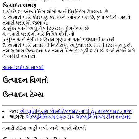
ઉત્પાદન લક્ષણ
1.કોઈપણ એમ્બોસિંગ લોગો અને પ્રિન્ટિંગ ઉપલબ્ધ છે
2. અમારી પાસે કોઈપણ કદ અને આકાર પણ છે, કૃપા કરીને અમને
તમારી પસંદગી જણાવો.
3. સુંદર અને આધુનિક ડિઝાઇન ફેશનેબલ છે
4. તમારી પસંદગી માટે વિવિધ શૈલીઓ
5.સુંદર અને રંગીન 6.ઉત્તમ ગુણવત્તા અને જથ્થાની ખાતરી.
7. અમારી પાસે સલામતી નિરીક્ષણ અહેવાલ છે. મારા પ્રિય ગ્રાહકો,
તમે અમારા ઉત્પાદનો પર તમારો વિશ્વાસ મૂકી શકો છો અને તમને ગમે
તે ખરીદી શકો છો.
અમને ઇમેઇલ મોકલો
ઉત્પાદન વિગતો
ઉત્પાદન ટૅગ્સ
ગત:
એલ્યુમિનિયમ કોસ્મેટિક જાર ખાલી હેર માસ્ક જાર 200ml
આગળ:
એલ્યુમિનિયમ સ્ક્રુ ટોપ એલ્યુમિનિયમ ટીન કન્ટેનર
તમારો સંદેશ અહીં લખો અને અમને મોકલો