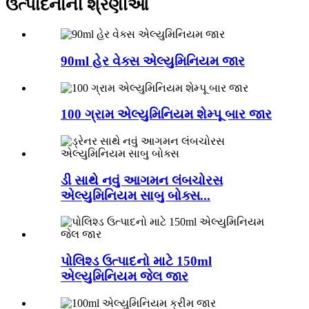
ઉત્પાદનોની શ્રેણીઓ
90ml હેર વેક્સ એલ્યુમિનિયમ જાર
100 ગ્રામ એલ્યુમિનિયમ શેમ્પૂ બાર જાર
ડી સાથે નવું આગમન લંબચોરસ
એલ્યુમિનિયમ સાબુ બોક્સ...
પોલિશ્ડ ઉત્પાદનો માટે 150ml
એલ્યુમિનિયમ જેલ જાર